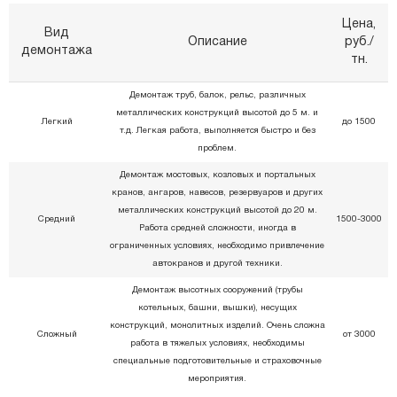
Цена,
Вид
Описание
руб./
демонтажа
тн.
Демонтаж труб, балок, рельс, различных
металлических конструкций высотой до 5 м. и
Легкий
до 1500
т.д. Легкая работа, выполняется быстро и без
проблем.
Демонтаж мостовых, козловых и портальных
кранов, ангаров, навесов, резервуаров и других
металлических конструкций высотой до 20 м.
Средний
1500-3000
Работа средней сложности, иногда в
ограниченных условиях, необходимо привлечение
автокранов и другой техники.
Демонтаж высотных сооружений (трубы
котельных, башни, вышки), несущих
конструкций, монолитных изделий. Очень сложна
Сложный
от 3000
работа в тяжелых условиях, необходимы
специальные подготовительные и страховочные
мероприятия.